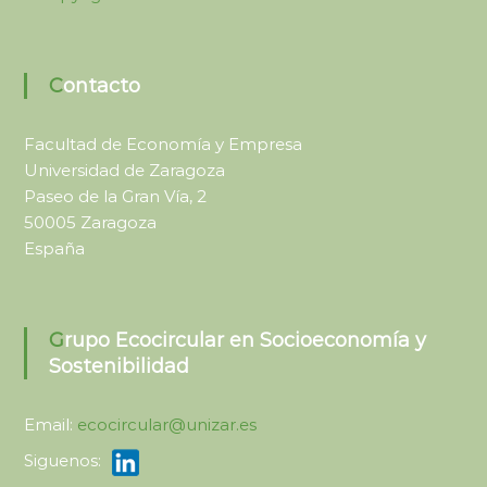
e
t
c
i
o
v
a
n
Contacto
y
o
R
m
e
Facultad de Economía y Empresa
c
í
Universidad de Zaragoza
u
a
r
Paseo de la Gran Vía, 2
y
s
50005 Zaragoza
o
s
España
s
o
s
t
Grupo Ecocircular en Socioeconomía y
e
Sostenibilidad
n
i
b
Email:
ecocircular@unizar.es
i
Siguenos:
l