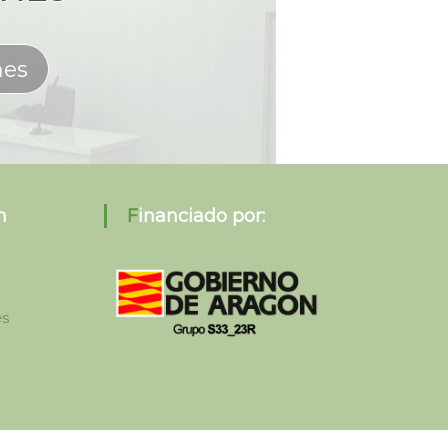
nes
Financiado por:
es