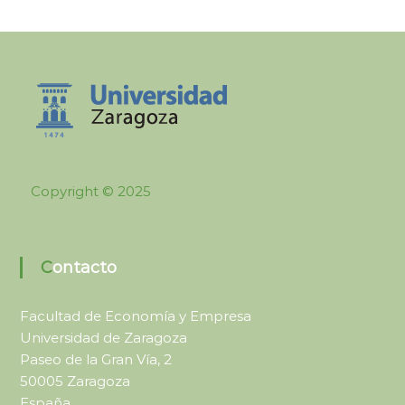
i
d
a
d
Copyright © 2025
Contacto
Facultad de Economía y Empresa
Universidad de Zaragoza
Paseo de la Gran Vía, 2
50005 Zaragoza
España