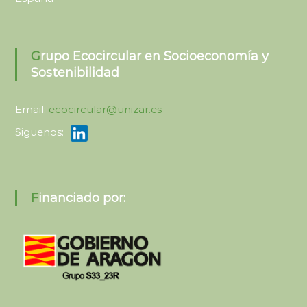
Grupo Ecocircular en Socioeconomía y
Sostenibilidad
Email:
ecocircular@unizar.es
Siguenos:
Financiado por: