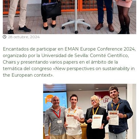
l
n
,
E
E
c
c
o
o
n
c
28 octubre, 2024
o
i
m
Encantados de participar en EMAN Europe Conference 2024,
í
r
a
organizado por la Universidad de Sevilla: Comité Científico,
c
C
Chairs y presentando varios papers en el ámbito de la
u
i
temática del congreso «New perspectives on sustainability in
r
l
the European context».
c
a
u
r
l
a
:
r
s
C
o
o
r
c
p
i
o
o
r
a