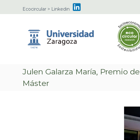
S
Ecocircular > Linkedin
a
l
t
a
r
a
l
c
o
n
Julen Galarza María, Premio de
t
Máster
e
n
i
d
o