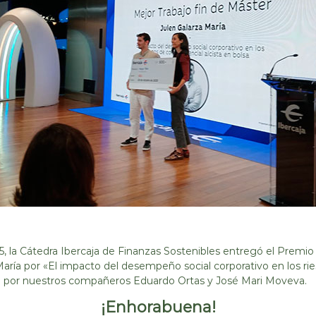
b
i
i
ó
e
n
n
E
t
c
a
o
l
,
c
E
i
c
r
o
c
n
u
o
l
m
a
í
a
r
C
:
, la Cátedra Ibercaja de Finanzas Sostenibles entregó el Premio 
i
s
aría por «El impacto del desempeño social corporativo en los rie
r
o
gido por nuestros compañeros Eduardo Ortas y José Mari Moveva.
c
c
u
¡Enhorabuena!
l