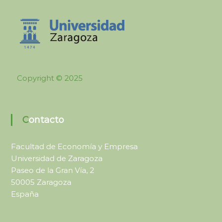
e
t
c
i
o
v
a
n
y
o
R
m
e
c
í
Copyright © 2025
u
a
r
y
s
o
s
s
Contacto
o
s
t
Facultad de Economía y Empresa
e
Universidad de Zaragoza
n
Paseo de la Gran Vía, 2
i
50005 Zaragoza
b
España
i
l