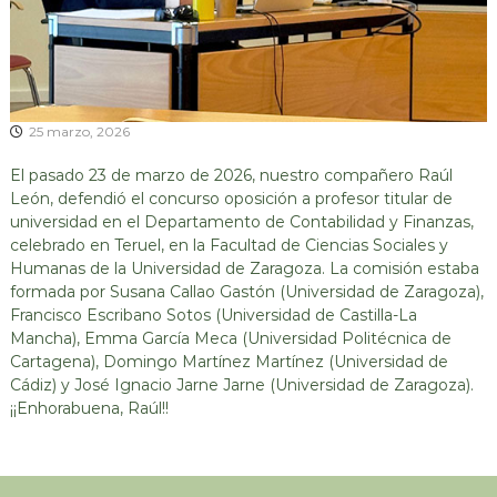
l
n
,
E
E
c
c
o
o
n
c
25 marzo, 2026
o
i
m
El pasado 23 de marzo de 2026, nuestro compañero Raúl
í
r
a
León, defendió el concurso oposición a profesor titular de
c
C
universidad en el Departamento de Contabilidad y Finanzas,
u
i
celebrado en Teruel, en la Facultad de Ciencias Sociales y
r
l
Humanas de la Universidad de Zaragoza. La comisión estaba
c
a
formada por Susana Callao Gastón (Universidad de Zaragoza),
u
Francisco Escribano Sotos (Universidad de Castilla-La
r
l
a
Mancha), Emma García Meca (Universidad Politécnica de
:
r
Cartagena), Domingo Martínez Martínez (Universidad de
s
C
Cádiz) y José Ignacio Jarne Jarne (Universidad de Zaragoza).
o
o
¡¡Enhorabuena, Raúl!!
r
c
p
i
o
o
r
a